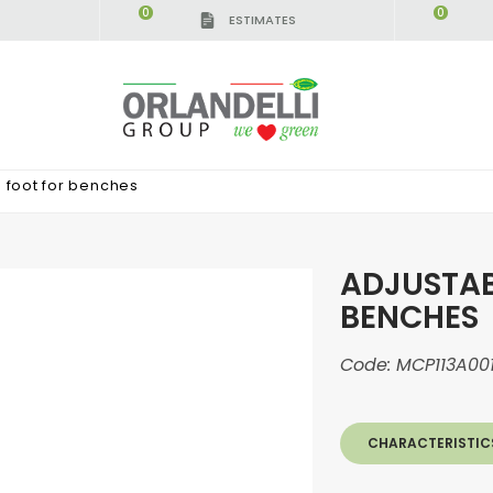
0
0
ESTIMATES
l foot for benches
ADJUSTAB
BENCHES
Code:
MCP113A00
CHARACTERISTIC