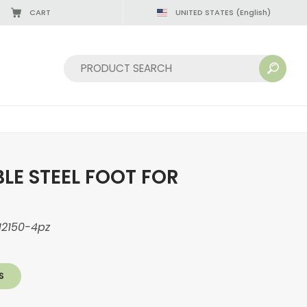
CART
UNITED STATES
(English)
Sort by:
LE STEEL FOOT FOR
12150-4pz
S