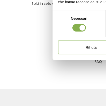
che hanno raccolto dal suo uti
Sold in sets of 4 units
Selezione
Necessari
del
consenso
Rifiuta
FAQ