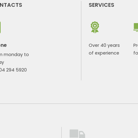
NTACTS
SERVICES
one
Over 40 years
P
of experience
fo
m monday to
ay
904 294 5920