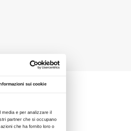
ATA
Informazioni sui cookie
l media e per analizzare il
chnical
nostri partner che si occupano
azioni che ha fornito loro o