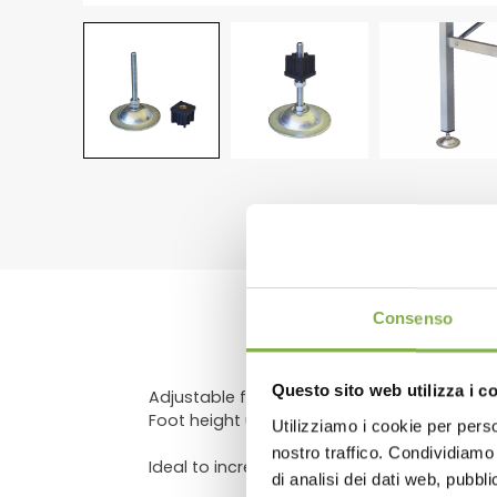
DO
Consenso
Questo sito web utilizza i c
Adjustable foot - galvanized steel diamete
Foot height up to 5.90"
Utilizziamo i cookie per perso
Log in
nostro traffico. Condividiamo 
Ideal to increase the stability of the alumi
di analisi dei dati web, pubbl