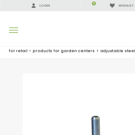
0
LOGIN
WISHLIST
for retail – products for garden centers
>
adjustable stee
SEARCH RESULTS:
MORE RESULTS FOR YOU: