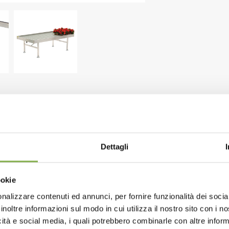
WNLOAD TECHNICAL D
Dettagli
SHEET
ookie
r 4.44"
nalizzare contenuti ed annunci, per fornire funzionalità dei socia
 or register to download the te
inoltre informazioni sul modo in cui utilizza il nostro sito con i 
num tables.
icità e social media, i quali potrebbero combinarle con altre inform